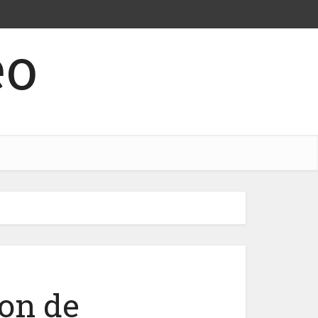
eo
on de