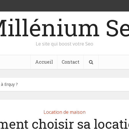
illénium S
Le site qui boost votre Seo
Accueil
Contact
 à Erquy ?
Location de maison
ent choisir sa locati